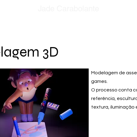
Jade Carabolante
lagem 3D
Modelagem de asset
games.
O processo conta c
referência, escultura
textura, iluminação