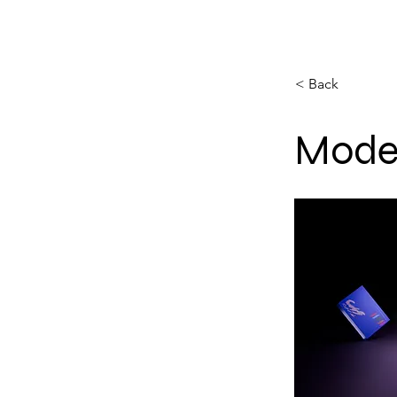
< Back
Mode